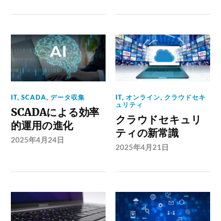
IT
,
SCADA
,
データ収集
IT
,
オンライン
,
クラウドセキ
ュリティ
SCADAによる効率
クラウドセキュリ
的運用の進化
ティの新常識
2025年4月24日
2025年4月21日