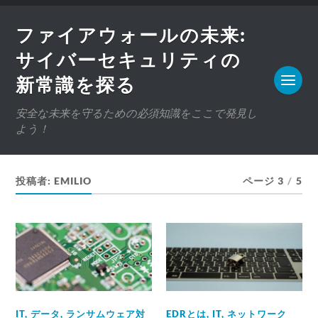
ファイアウォールの未来:
サイバーセキュリティの
新常識を探る
安全な未来を守るための必須知識をここで発見し
よう！
投稿者:
EMILIO
ページ 3
/
5
IT
,
データ
,
ランサムウェア対
EDRとは
,
IT
,
ネットワーク