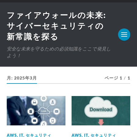
ファイアウォールの未来:
サイバーセキュリティの
新常識を探る
安全な未来を守るための必須知識をここで発見し
よう！
月:
2025年3月
ページ 1
/
1
AWS
,
IT
,
セキュリティ
AWS
,
IT
,
セキュリティ