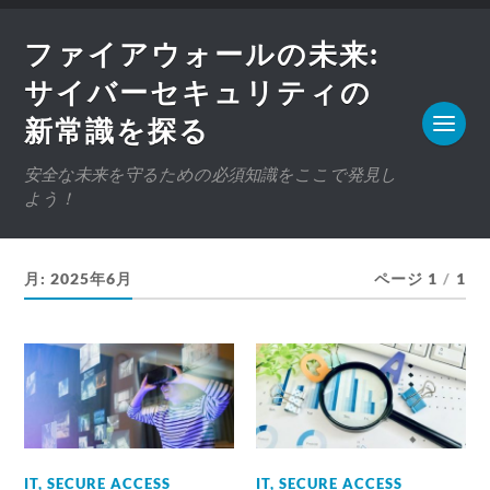
ファイアウォールの未来:
サイバーセキュリティの
新常識を探る
安全な未来を守るための必須知識をここで発見し
よう！
月:
2025年6月
ページ 1
/
1
IT
,
SECURE ACCESS
IT
,
SECURE ACCESS