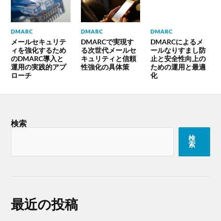
DMARC
DMARC
DMARC
メールセキュリテ
DMARCで実現す
DMARCによるメ
ィを強化するため
る次世代メールセ
ールなりすまし防
のDMARC導入と
キュリティと信頼
止と安全性向上の
運用の実践的アプ
性強化の具体策
ための運用と最適
ローチ
化
検索
検
索
最近の投稿