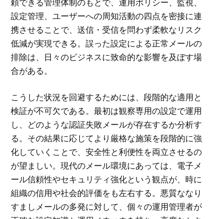
頼できる管理体制のもとで、運用ポリシー、監視、
設定管理、ユーザーへの周知活動の四点を密接に連
携させることで、送信・受信を問わず柔軟なリスク
低減が実現できる。誤った設定による正常メールの
排除は、日々のビジネスに致命的な影響を及ぼす場
合がある。
こうした状況を回避するためには、段階的な適用と
検証が不可欠である。最初は観察専用の設定で運用
し、どのような認証失敗メールが存在するか分析す
る。その結果に応じてより厳格な施策を段階的に強
化していくことで、安全性と利便性を両立させるの
が望ましい。現代のメール環境にあっては、電子メ
ール信頼性やセキュリティ強化という観点が、時に
組織の信用や社会的評価をも左右する。悪質ななり
すましメールの多発に対して、個々の運用管理者が