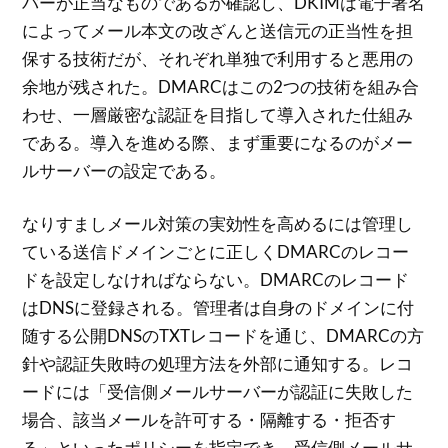
バーが正当なものであるか確認し、DKIMは電子署名
によってメール本文の改ざんと送信元の正当性を担
保する技術だが、それぞれ単独で利用すると悪用の
余地が残された。DMARCはこの2つの技術を組み合
わせ、一層厳密な認証を目指して導入された仕組み
である。導入を進める際、まず重要になるのがメー
ルサーバーの設定である。
なりすましメール対策の実効性を高めるには管理し
ている送信ドメインごとに正しくDMARCのレコー
ドを設定しなければならない。DMARCのレコード
はDNSに登録される。管理者は自身のドメインに付
随する公開DNSのTXTレコードを通じ、DMARCの方
針や認証失敗時の処理方法を外部に通知する。レコ
ードには「受信側メールサーバーが認証に失敗した
場合、該当メールを許可する・隔離する・拒否す
る」といったポリシーを指定でき、受信側メールサ