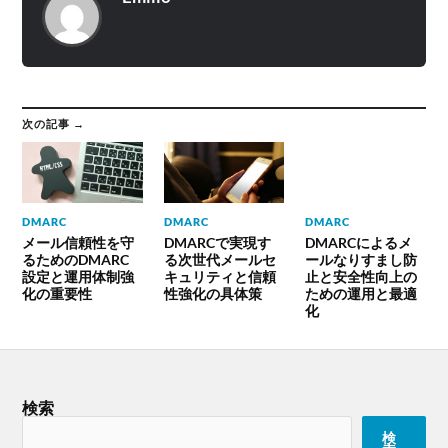
次の記事 →
DMARC
DMARC
DMARC
メール信頼性を守
DMARCで実現す
DMARCによるメ
るためのDMARC
る次世代メールセ
ールなりすまし防
設定と運用体制強
キュリティと信頼
止と安全性向上の
化の重要性
性強化の具体策
ための運用と最適
化
検索
検