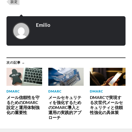
設定
Emilio
次の記事 →
DMARC
DMARC
DMARC
メール信頼性を守
メールセキュリテ
DMARCで実現す
るためのDMARC
ィを強化するため
る次世代メールセ
設定と運用体制強
のDMARC導入と
キュリティと信頼
化の重要性
運用の実践的アプ
性強化の具体策
ローチ